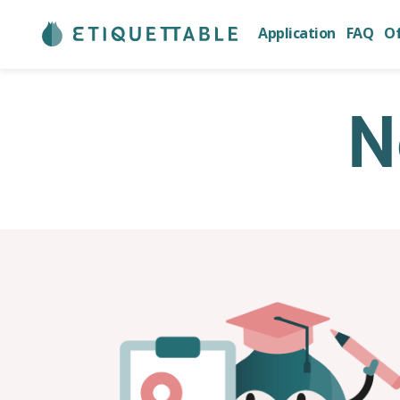
Application
FAQ
Of
N